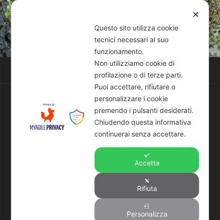
Salta
✕
al
LANGBARTEN S.A.T.
Questo sito utilizza cookie
contenuto
Russian Reenactment Airsoft Team
tecnici necessari al suo
funzionamento.
Non utilizziamo cookie di
Menu
profilazione o di terze parti.
Puoi accettare, rifiutare o
personalizzare i cookie
BLOG
premendo i pulsanti desiderati.
Chiudendo questa informativa
continuerai senza accettare.
PUBBLICATO
3 MARZO 2018
IL
Ciao mondo!
Accetta
Benvenuto in WordPress. Questo è il tuo primo
articolo. Modificalo o eliminalo, e inizia a creare il tuo
Rifiuta
blog!
Personalizza